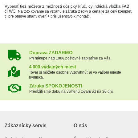
Vyberať tiež môžete z možnosti dózický kľúč, cylindrická vložka FAB
či WC.
Na toto kovanie sa vzťahuje záruka 2 roky a cena je za celý komplet,
tj. pre obidve strany dverí + príslušenstvo k montáži.
Doprava ZADARMO
Pri nákupe nad 100€ poštovné zaplatíme za Vás.
4 000 výdajných miest
Tovar si môžete osobne vyzdvihnúť aj vo vašom mieste
bydliska.
Záruka SPOKOJENOSTI
Predĺžili sme dobu na výmenu tovaru až na 30 dní.
Zákaznícky servis
O nás