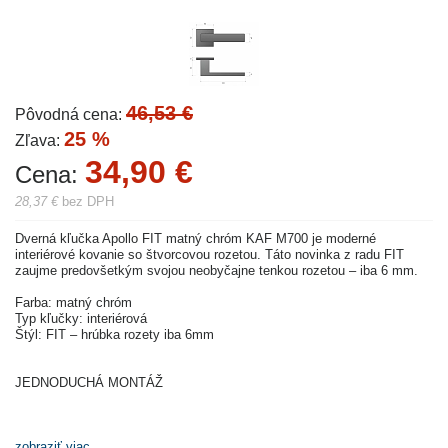
46,53 €
Pôvodná cena:
25 %
Zľava:
34,90 €
Cena:
28,37 €
bez DPH
Dverná kľučka Apollo FIT matný chróm KAF M700 je moderné
interiérové ​​kovanie so štvorcovou rozetou. Táto novinka z radu FIT
zaujme predovšetkým svojou neobyčajne tenkou rozetou – iba 6 mm.
Farba: matný chróm
Typ kľučky: interiérová
Štýl: FIT – hrúbka rozety iba 6mm
JEDNODUCHÁ MONTÁŽ
zobraziť viac