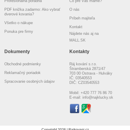
Profesionálna poradňa
Čo pre Vás máme?
PDF knižka zadarmo: Ako vybrať
O nás
dverové kovania?
Príbeh majiteľa
Všetko o nákupe
Kontakt
Ponuka pre firmy
Nájdete nás aj na
MALL.SK
Dokumenty
Kontakty
Obchodné podmienky
Ráj kování s.r.o.
Štramberská 2871/47
Reklamačný poriadok
703 00 Ostrava - Hulváky
IČ: 03540553
Spracovanie osobných údajov
DIČ: CZ03540553
Mobil:
+420 777 76 86 70
E-mail:
info@najklucky.sk
Copyright 2026 | Rajkovani.cz