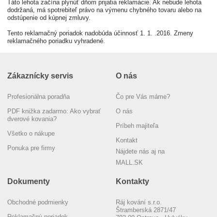
Táto lehota začína plynúť dňom prijatia reklamácie. Ak nebude lehota
dodržaná, má spotrebiteľ právo na výmenu chybného tovaru alebo na
odstúpenie od kúpnej zmluvy.
Tento reklamačný poriadok nadobúda účinnosť 1. 1. .2016. Zmeny
reklamačného poriadku vyhradené.
Zákaznícky servis
O nás
Profesionálna poradňa
Čo pre Vás máme?
PDF knižka zadarmo: Ako vybrať
O nás
dverové kovania?
Príbeh majiteľa
Všetko o nákupe
Kontakt
Ponuka pre firmy
Nájdete nás aj na
MALL.SK
Dokumenty
Kontakty
Obchodné podmienky
Ráj kování s.r.o.
Štramberská 2871/47
Reklamačný poriadok