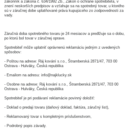
zákonník a zákona č. 634/1992 Zb., Zákon o ochrane spotrebiteľa, v
znení neskorších predpisov a vzťahuje sa na spotrebný tovar, u ktorého
sú v záručnej dobe uplatňované práva kupujúceho zo zodpovednosti za
vady.
Záručná doba spotrebného tovaru je 24 mesiacov a predlžuje sa o dobu,
po ktorú bol tovar v záručnej oprave.
Spotrebiteľ môže uplatniť oprávnenú reklamáciu jedným z uvedených
spôsobov:
- Poštou na adrese: Ráj kování s.r.o., Štramberská 2871/47, 703 00
Ostrava - Hulváky, Česká republika
- Emailom na adresu: info@najklucky.sk
- Osobne na adrese: Ráj kování s.r.o., Štramberská 2871/47, 703 00
Ostrava - Hulváky, Česká republika
Spotrebiteľ je pri podávaní reklamácie povinný doložiť:
- Doklad o predaji tovaru (daňový doklad, faktúra, záručný list),
- Reklamovaný tovar s kompletným príslušenstvom,
- Podrobný popis závady.