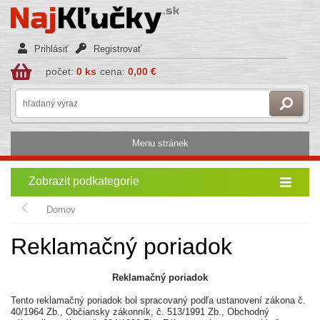
Prihlásiť
Registrovať
počet:
0 ks
cena:
0,00 €
Menu stránek
Zobrazit podkategorie
Domov
Reklamačný poriadok
Reklamačný poriadok
Tento reklamačný poriadok bol spracovaný podľa ustanovení zákona č.
40/1964 Zb., Občiansky zákonník, č. 513/1991 Zb., Obchodný