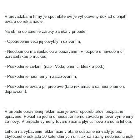
V prevádzkárni firmy je spotrebiteľovi je vyhotovený doklad o prijatí
tovaru do reklamácie.
Nárok na uplatnenie záruky zaniká v prípade:
- Opotrebenie veci jej obvyklým užívaním,
- Neodbornou manipuláciou a používaním v rozpore s návodom či
užívateľskou príručkou,
- Poškodenie živlami (napr. Voda, oheň či blesk a pod.),
- Poškodenie nadmerným zaťažovaním,
- Poškodenie tovaru pri preprave (táto reklamácia sa rieši priamo s
dopravcom).
V prípade oprávnenej reklamácie je tovar spotrebiteľovi bezplatne
opravené. Pokiaľ sa jedná o neodstrániteľnú závadu je tovar vymenený
za nový. V prípade výmeny tovaru začína plynúť nová záručná lehota.
Lehota na vybavenie reklamácie vrátane odstránenia vady je bez
zbytočného odkladu 30 kalendárnych dní, ak sa strany nedohodnú inak.