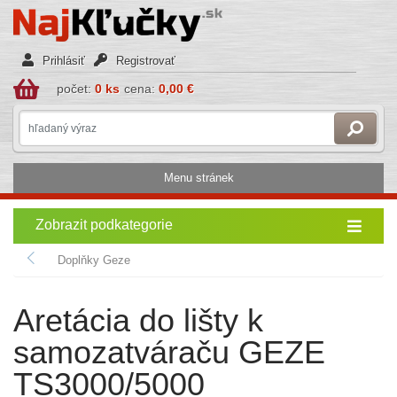
Prihlásiť
Registrovať
počet:
0 ks
cena:
0,00 €
Menu stránek
Zobrazit podkategorie
Doplňky Geze
Aretácia do lišty k
samozatváraču GEZE
TS3000/5000