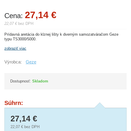
27,14 €
Cena:
22,07 €
bez DPH
Prídavná aretácia do klznej lišty k dverným samozatváračom Geze
typu TS3000/5000.
zobraziť viac
Výrobca:
Geze
Dostupnosť:
Skladom
Súhrn:
27,14 €
22,07 €
bez DPH