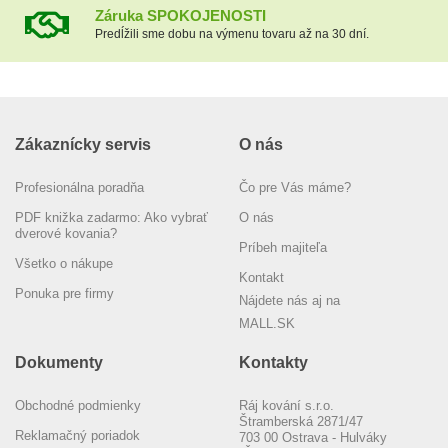
Záruka SPOKOJENOSTI
Predĺžili sme dobu na výmenu tovaru až na 30 dní.
Zákaznícky servis
O nás
Profesionálna poradňa
Čo pre Vás máme?
PDF knižka zadarmo: Ako vybrať
O nás
dverové kovania?
Príbeh majiteľa
Všetko o nákupe
Kontakt
Ponuka pre firmy
Nájdete nás aj na
MALL.SK
Dokumenty
Kontakty
Obchodné podmienky
Ráj kování s.r.o.
Štramberská 2871/47
Reklamačný poriadok
703 00 Ostrava - Hulváky