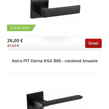
ZĽAVA
30%
26,00 €
Detail
37,14 €
Astra FIT čierna KSA B00 - rozetové kovanie