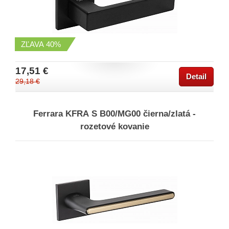
ZĽAVA
40%
17,51 €
Detail
29,18 €
Ferrara KFRA S B00/MG00 čierna/zlatá -
rozetové kovanie