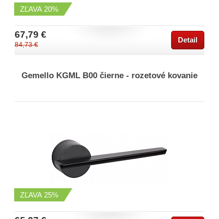
ZĽAVA
20%
67,79 €
Detail
84,73 €
Gemello KGML B00 čierne - rozetové kovanie
ZĽAVA
25%