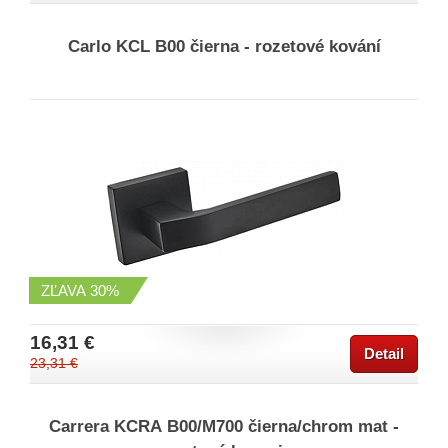
Carlo KCL B00 čierna - rozetové kování
ZĽAVA
30%
16,31 €
Detail
23,31 €
Carrera KCRA B00/M700 čierna/chrom mat -