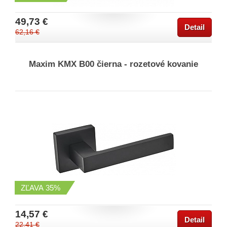
49,73 €
Detail
62,16 €
Maxim KMX B00 čierna - rozetové kovanie
ZĽAVA
35%
14,57 €
Detail
22,41 €