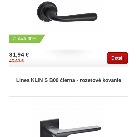
ZĽAVA
30%
31,94 €
Detail
45,63 €
Linea KLIN S B00 čierna - rozetové kovanie