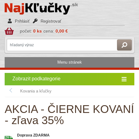
Prihlásiť
Registrovať
počet:
0 ks
cena:
0,00 €
Menu stránek
Zobrazit podkategorie
Kovania a kľučky
AKCIA - ČIERNE KOVANÍ
- zľava 35%
Doprava ZDARMA