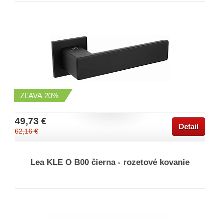
ZĽAVA
20%
49,73 €
Detail
62,16 €
Lea KLE O B00 čierna - rozetové kovanie