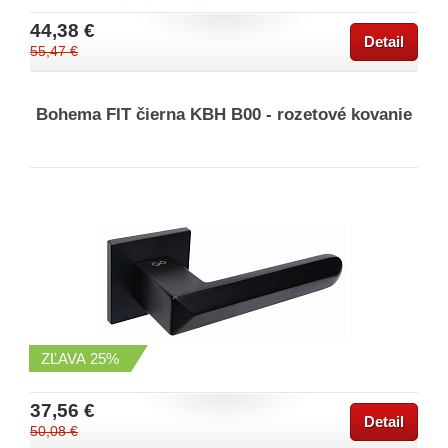
44,38 €
Detail
55,47 €
Bohema FIT čierna KBH B00 - rozetové kovanie
ZĽAVA
25%
37,56 €
Detail
50,08 €