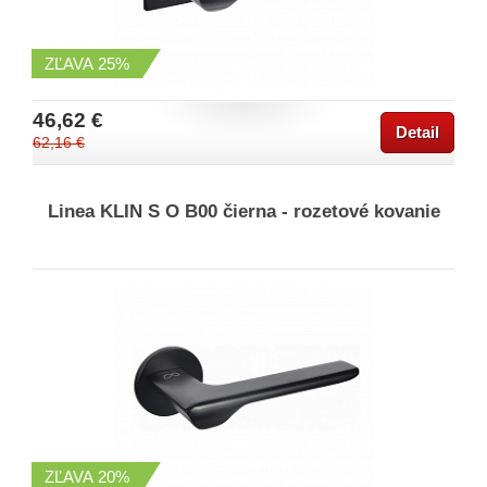
ZĽAVA
25%
46,62 €
Detail
62,16 €
Linea KLIN S O B00 čierna - rozetové kovanie
ZĽAVA
20%