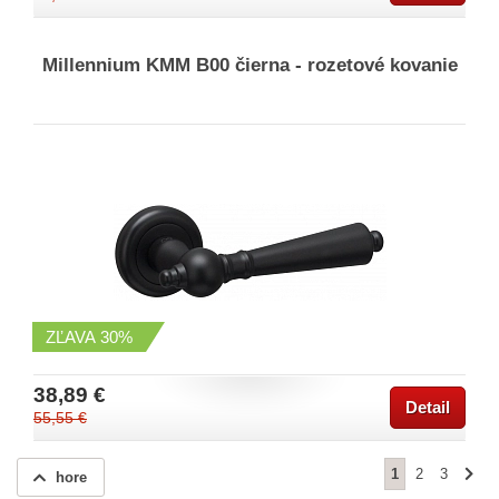
Millennium KMM B00 čierna - rozetové kovanie
ZĽAVA
30%
38,89 €
Detail
55,55 €
1
2
3
hore