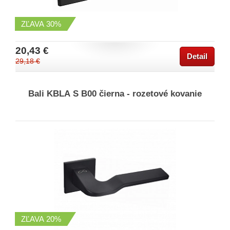
ZĽAVA
30%
20,43 €
Detail
29,18 €
Bali KBLA S B00 čierna - rozetové kovanie
ZĽAVA
20%