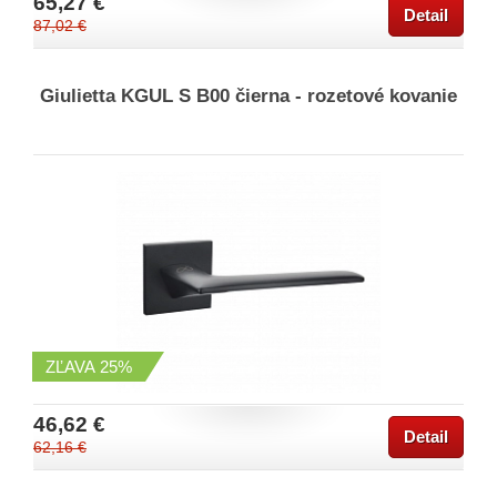
65,27 €
Detail
87,02 €
Giulietta KGUL S B00 čierna - rozetové kovanie
ZĽAVA
25%
46,62 €
Detail
62,16 €