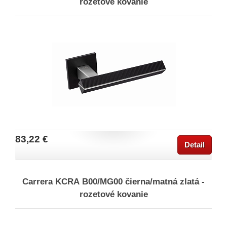
rozetové kovanie
83,22 €
Detail
Carrera KCRA B00/MG00 čierna/matná zlatá -
rozetové kovanie