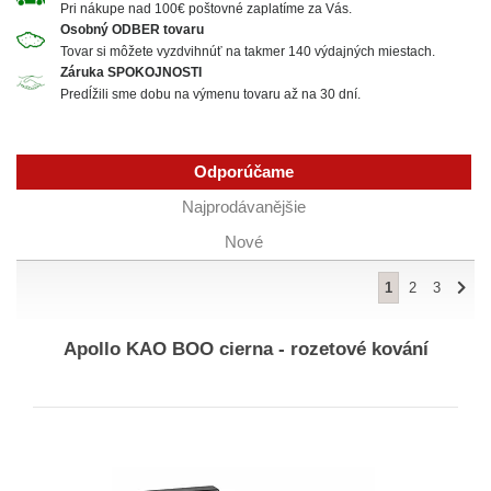
Pri nákupe nad 100€ poštovné zaplatíme za Vás.
Osobný ODBER tovaru
Tovar si mô
žete vyzdvihnúť na takmer 140 výdajných miestach.
Záruka SPOKOJNOSTI
Predĺžili sme dobu na výmenu tovaru až na 30 dní.
Odporúčame
Najprodávanějšie
Nové
1
2
3
Apollo KAO BOO cierna - rozetové kování