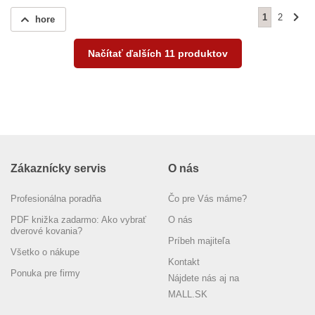
1
2
hore
Načítať ďalších 11 produktov
Zákaznícky servis
O nás
Profesionálna poradňa
Čo pre Vás máme?
PDF knižka zadarmo: Ako vybrať
O nás
dverové kovania?
Príbeh majiteľa
Všetko o nákupe
Kontakt
Ponuka pre firmy
Nájdete nás aj na
MALL.SK