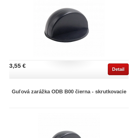
3,55 €
Detail
Guľová zarážka ODB B00 čierna - skrutkovacie