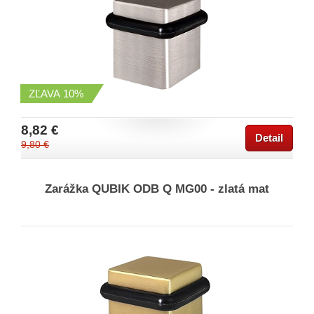
ZĽAVA
10%
8,82 €
Detail
9,80 €
Zarážka QUBIK ODB Q MG00 - zlatá mat