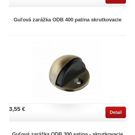
Guľová zarážka ODB 400 patina skrutkovacie
3,55 €
Detail
Guľová zarážka ODB 300 satina - skrutkovacie