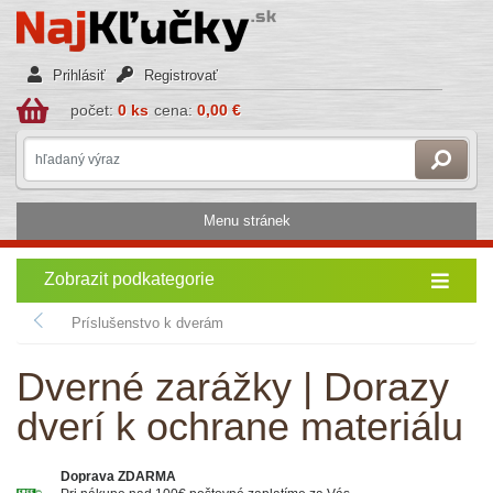
Prihlásiť
Registrovať
počet:
0 ks
cena:
0,00 €
Menu stránek
Zobrazit podkategorie
Príslušenstvo k dverám
Dverné zarážky | Dorazy
dverí k ochrane materiálu
Doprava ZDARMA