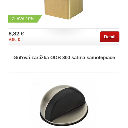
ZĽAVA
10%
8,82 €
Detail
9,80 €
Guľová zarážka ODB 300 satina samolepiace