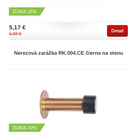
ZĽAVA
15%
5,17 €
Detail
6,08 €
Nerezová zarážka RK.004.CE čierna na stenu
ZĽAVA
10%