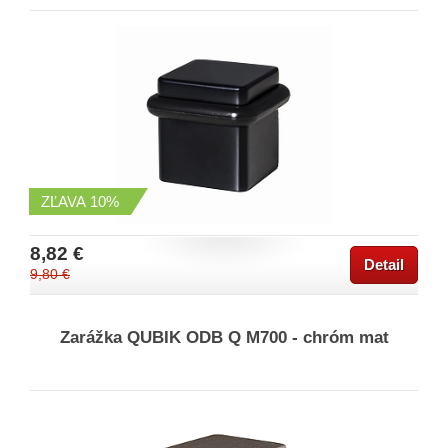
ZĽAVA
10%
8,82 €
Detail
9,80 €
Zarážka QUBIK ODB Q M700 - chróm mat