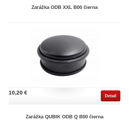
Zarážka ODB XXL B00 čierna
10,20 €
Detail
Zarážka QUBIK ODB Q B00 čierna