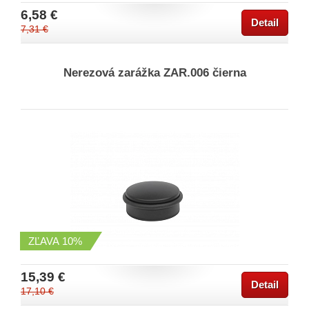
6,58 €
Detail
7,31 €
Nerezová zarážka ZAR.006 čierna
ZĽAVA
10%
15,39 €
Detail
17,10 €