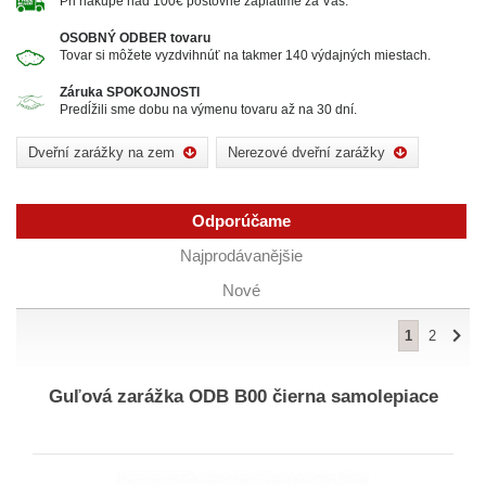
Pri nákupe nad 100€ poštovné zaplatíme za Vás.
OSOBNÝ ODBER tovaru
Tovar si môžete vyzdvihnúť na takmer 140 výdajných miestach.
Záruka SPOKOJNOSTI
Predĺžili sme dobu na výmenu tovaru až na 30 dní.
Dveřní zarážky na zem
Nerezové dveřní zarážky
Odporúčame
Najprodávanějšie
Nové
1
2
Guľová zarážka ODB B00 čierna samolepiace