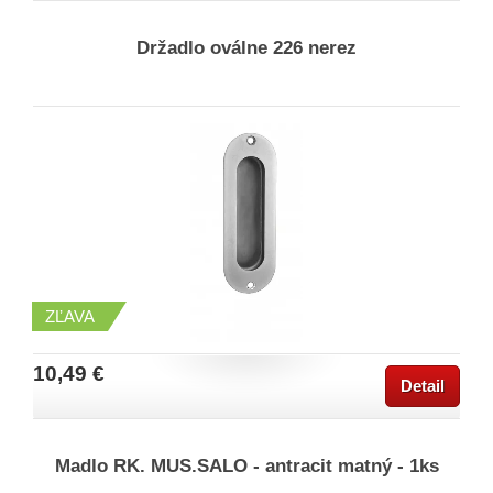
Držadlo oválne 226 nerez
ZĽAVA
10,49 €
Detail
Madlo RK. MUS.SALO - antracit matný - 1ks