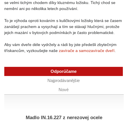
se velmi tichým chodem díky kluznému ložisku. Tichý chod se
nemění ani po několika letech používání.
To je výhoda oproti kováním s kuličkovými ložisky která se časem
zanášejí prachem a vysychají a tím se stávají hlučnými, protože
jejich mazání v bytových podmínkách je často problematické.
Aby vám dveře déle vydržely a rádi by jste předešli zbytečným
třískancům, vyzkoušejte naše
zavírače a samozavírače dveří
.
Odporúčame
Najprodávanějšie
Nové
Madlo IN.16.227 z nerezovej ocele