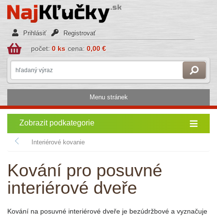
Prihlásiť
Registrovať
počet:
0 ks
cena:
0,00 €
Menu stránek
Zobrazit podkategorie
Interiérové kovanie
Kování pro posuvné
interiérové dveře
Kování na posuvné interiérové dveře je bezúdržbové a vyznačuje