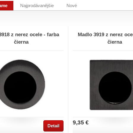
ame
Najprodávanějšie
Nové
918 z nerez ocele - farba
Madlo 3919 z nerez ocel
čierna
čierna
9,35 €
Detail