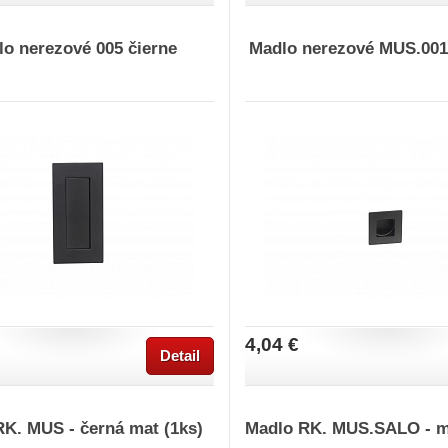
o nerezové 005 čierne
Madlo nerezové MUS.001.
4,04 €
Detail
Madlo RK. MUS - černá mat (1ks)
Madlo RK. MUS.SALO - m