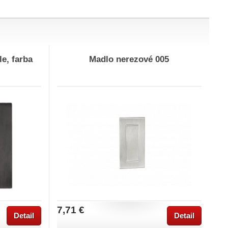
e, farba
Madlo nerezové 005
7,71 €
Detail
Detail