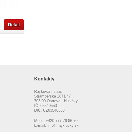
Detail
Kontakty
Ráj kování s.r.o.
Štramberská 2871/47
703 00 Ostrava - Hulváky
IČ: 03540553
DIČ: CZ03540553
Mobil:
+420 777 76 86 70
E-mail:
info@najklucky.sk