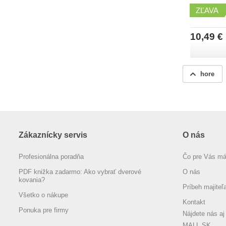
ZĽAVA
10,49 €
hore
Zákaznícky servis
O nás
Profesionálna poradňa
Čo pre Vás m
PDF knižka zadarmo: Ako vybrať dverové
O nás
kovania?
Príbeh majiteľ
Všetko o nákupe
Kontakt
Ponuka pre firmy
Nájdete nás aj
MALL.SK