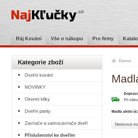
Ráj Kování
Vše o nákupu
Pro firmy
Katalo
Domov
Kategorie zboží
Dveřní kování
Madl
NOVINKY
Doprav
Okenní kliky
Pri nák
Dveřní panty
Madla alebo úc
Zavírače a samozavírače dveří
Nerezová ma
Příslušenství ke dveřím