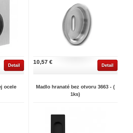
10,57 €
Detail
Detail
j ocele
Madlo hranaté bez otvoru 3663 - (
1ks)