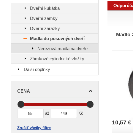
Odporúč
Dveřní kukátka
Dveřní zámky
Dveřní zarážky
Madlo 3
Madla do posuvných dveří
Nerezová madla na dveře
Zámkové cylindrické vložky
Další doplňky
CENA
až
Kč
10,57 €
Zrušiť všetky filtre