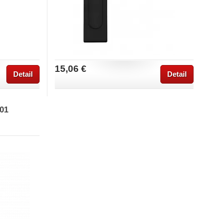
15,06 €
Detail
Detail
001