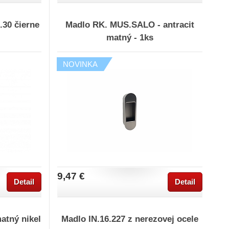
30 čierne
Madlo RK. MUS.SALO - antracit
matný - 1ks
NOVINKA
9,47 €
Detail
Detail
atný nikel
Madlo IN.16.227 z nerezovej ocele