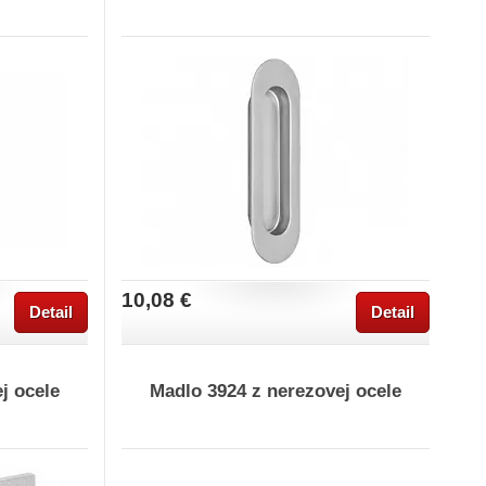
10,08 €
Detail
Detail
j ocele
Madlo 3924 z nerezovej ocele