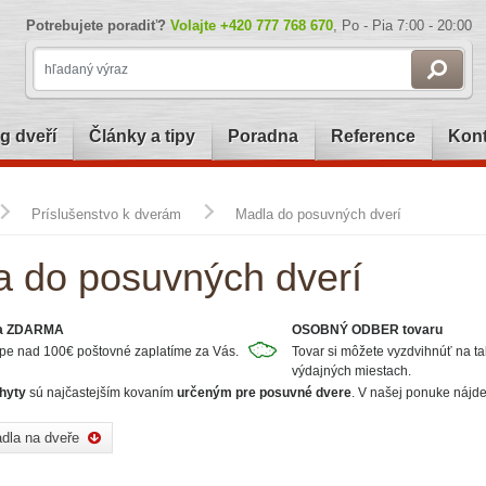
Potrebujete poradiť?
Volajte
+420 777 768 670
, Po - Pia 7:00 - 20:00
g dveří
Články a tipy
Poradna
Reference
Kont
Príslušenstvo k dverám
Madla do posuvných dverí
a do posuvných dverí
a ZDARMA
OSOBNÝ ODBER tovaru
upe nad 100€ poštovné zaplatíme za Vás.
Tovar si môžete vyzdvihnúť na t
výdajných miestach.
hyty
sú najčastejším kovaním
určeným pre posuvné dvere
. V našej ponuke nájde
dla na dveře