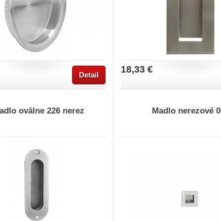
18,33 €
Detail
adlo oválne 226 nerez
Madlo nerezové 