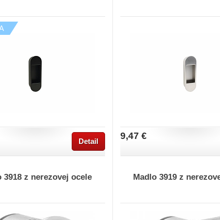
A
9,47 €
Detail
 3918 z nerezovej ocele
Madlo 3919 z nerezove