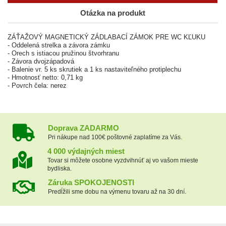
Otázka na produkt
ZÁŤAŽOVÝ MAGNETICKÝ ZÁDLABACÍ ZÁMOK PRE WC KĽUKU
- Oddelená strelka a závora zámku
- Orech s istiacou pružinou štvorhranu
- Závora dvojzápadová
- Balenie vr. 5 ks skrutiek a 1 ks nastaviteľného protiplechu
- Hmotnosť netto: 0,71 kg
- Povrch čela: nerez
Doprava ZADARMO
Pri nákupe nad 100€ poštovné zaplatíme za Vás.
4 000 výdajných miest
Tovar si môžete osobne vyzdvihnúť aj vo vašom mieste
bydliska.
Záruka SPOKOJENOSTI
Predĺžili sme dobu na výmenu tovaru až na 30 dní.