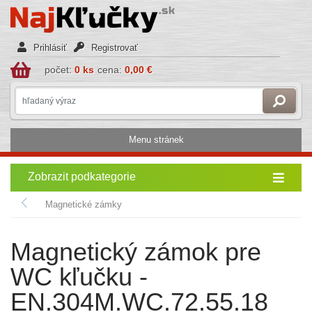
Prihlásiť
Registrovať
počet:
0 ks
cena:
0,00 €
Menu stránek
Zobrazit podkategorie
Magnetické zámky
Magnetický zámok pre
WC kľučku -
EN.304M.WC.72.55.18