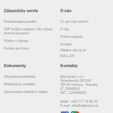
Zákaznícky servis
O nás
Profesionálna poradňa
Čo pre Vás máme?
PDF knižka zadarmo: Ako vybrať
O nás
dverové kovania?
Príbeh majiteľa
Všetko o nákupe
Kontakt
Ponuka pre firmy
Nájdete nás aj na
MALL.SK
Dokumenty
Kontakty
Obchodné podmienky
Ráj kování s.r.o.
Štramberská 2871/47
Reklamačný poriadok
703 00 Ostrava - Hulváky
IČ: 03540553
Spracovanie osobných údajov
DIČ: CZ03540553
Mobil:
+420 777 76 86 70
E-mail:
info@najklucky.sk