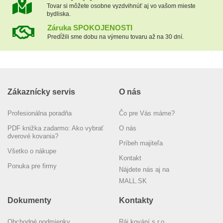
Tovar si môžete osobne vyzdvihnúť aj vo vašom mieste
bydliska.
Záruka SPOKOJENOSTI
Predĺžili sme dobu na výmenu tovaru až na 30 dní.
Zákaznícky servis
O nás
Profesionálna poradňa
Čo pre Vás máme?
PDF knižka zadarmo: Ako vybrať
O nás
dverové kovania?
Príbeh majiteľa
Všetko o nákupe
Kontakt
Ponuka pre firmy
Nájdete nás aj na
MALL.SK
Dokumenty
Kontakty
Obchodné podmienky
Ráj kování s.r.o.