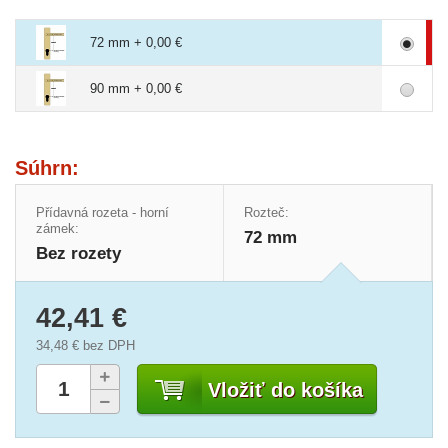
72 mm + 0,00 €
90 mm + 0,00 €
Súhrn:
Přídavná rozeta - horní
Rozteč:
zámek:
72 mm
Bez rozety
42,41 €
34,48 €
bez DPH
Vložiť do košíka