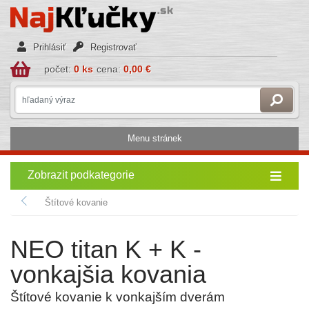
Prihlásiť
Registrovať
počet:
0 ks
cena:
0,00 €
Menu stránek
Zobrazit podkategorie
Štítové kovanie
NEO titan K + K -
vonkajšia kovania
Štítové kovanie k vonkajším dverám