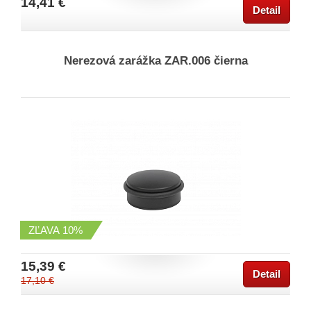
14,41 €
Detail
Nerezová zarážka ZAR.006 čierna
ZĽAVA
10%
15,39 €
Detail
17,10 €