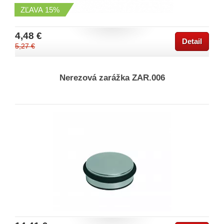
ZĽAVA
15%
4,48 €
Detail
5,27 €
Nerezová zarážka ZAR.006