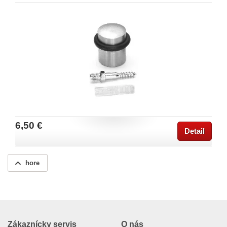
6,50 €
Detail
hore
Zákaznícky servis
O nás