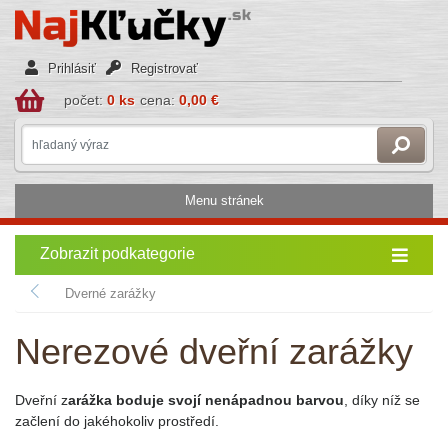
Prihlásiť
Registrovať
počet:
0 ks
cena:
0,00 €
Menu stránek
Zobrazit podkategorie
Dverné zarážky
Nerezové dveřní zarážky
Dveřní z
arážka boduje svojí nenápadnou barvou
, díky níž se
začlení do jakéhokoliv prostředí.