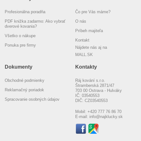
Profesionálna poradňa
Čo pre Vás máme?
PDF knižka zadarmo: Ako vybrať
O nás
dverové kovania?
Príbeh majiteľa
Všetko o nákupe
Kontakt
Ponuka pre firmy
Nájdete nás aj na
MALL.SK
Dokumenty
Kontakty
Obchodné podmienky
Ráj kování s.r.o.
Štramberská 2871/47
Reklamačný poriadok
703 00 Ostrava - Hulváky
IČ: 03540553
Spracovanie osobných údajov
DIČ: CZ03540553
Mobil:
+420 777 76 86 70
E-mail:
info@najklucky.sk