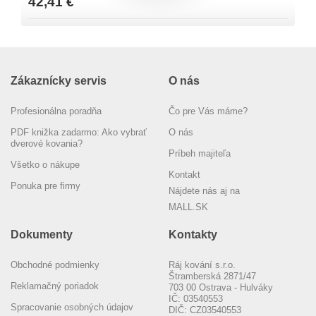
42,41 €
Zákaznícky servis
O nás
Profesionálna poradňa
Čo pre Vás máme?
PDF knižka zadarmo: Ako vybrať
O nás
dverové kovania?
Príbeh majiteľa
Všetko o nákupe
Kontakt
Ponuka pre firmy
Nájdete nás aj na
MALL.SK
Dokumenty
Kontakty
Obchodné podmienky
Ráj kování s.r.o.
Štramberská 2871/47
Reklamačný poriadok
703 00 Ostrava - Hulváky
IČ: 03540553
Spracovanie osobných údajov
DIČ: CZ03540553