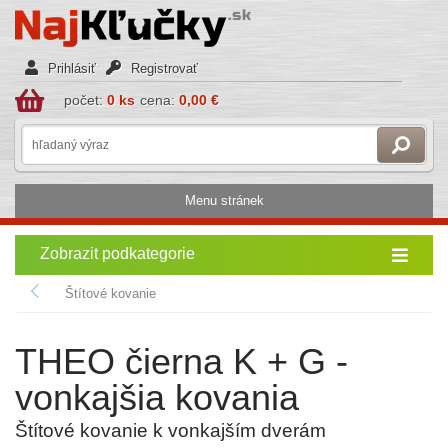
Prihlásiť
Registrovať
počet:
0 ks
cena:
0,00 €
Menu stránek
Zobrazit podkategorie
Štítové kovanie
THEO čierna K + G -
vonkajšia kovania
Štítové kovanie k vonkajším dverám