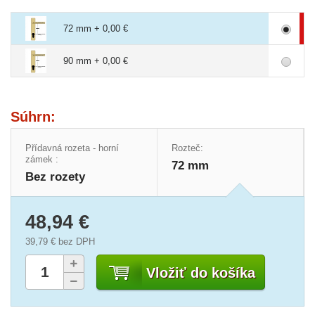
72 mm + 0,00 €
90 mm + 0,00 €
Súhrn:
Přídavná rozeta - horní
Rozteč:
zámek :
72 mm
Bez rozety
48,94 €
39,79 €
bez DPH
Vložiť do košíka