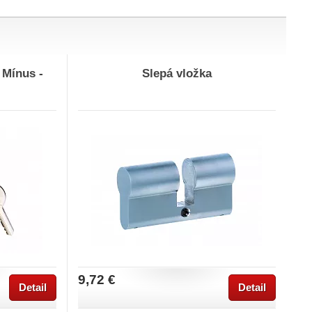
 Mínus -
Slepá vložka
9,72 €
Detail
Detail