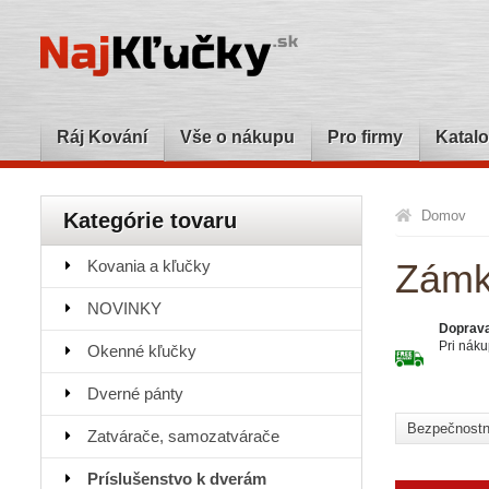
Ráj Kování
Vše o nákupu
Pro firmy
Katalo
Domov
Kategórie tovaru
Kovania a kľučky
Zámko
NOVINKY
Doprav
Pri nák
Okenné kľučky
Dverné pánty
Bezpečnostn
Zatvárače, samozatvárače
Príslušenstvo k dverám