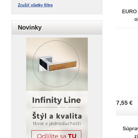
Zrušiť všetky filtre
EURO P
o
Novinky
7,55 €
Súpra
z