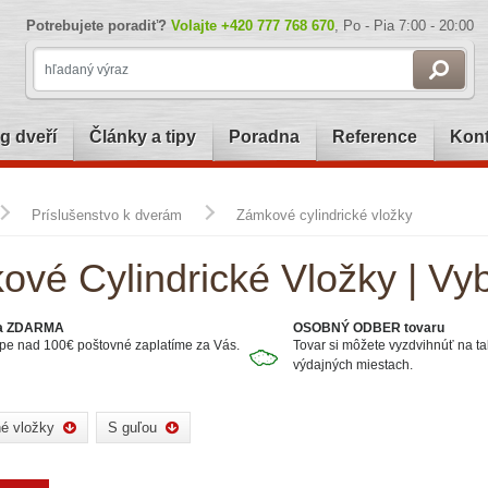
Potrebujete poradiť?
Volajte
+420 777 768 670
, Po - Pia 7:00 - 20:00
g dveří
Články a tipy
Poradna
Reference
Kont
Príslušenstvo k dverám
Zámkové cylindrické vložky
vé Cylindrické Vložky | Vyb
a ZDARMA
OSOBNÝ ODBER tovaru
upe nad 100€ poštovné zaplatíme za Vás.
Tovar si môžete vyzdvihnúť na t
výdajných miestach.
é vložky
S guľou