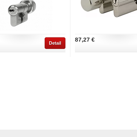
87,27 €
Detail