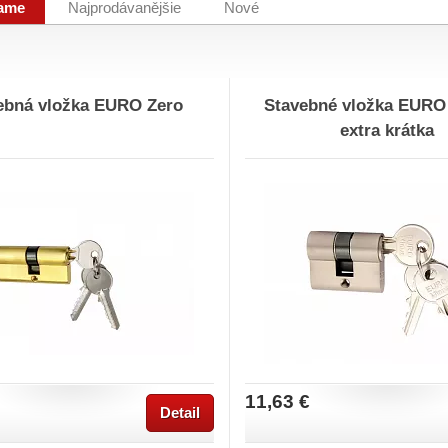
ame
Najprodávanějšie
Nové
ebná vložka EURO Zero
Stavebné vložka EURO
extra krátka
11,63 €
Detail