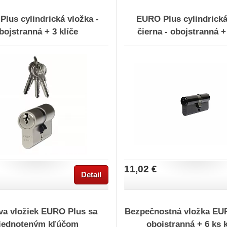
lus cylindrická vložka -
EURO Plus cylindrická
bojstranná + 3 klíče
čierna - obojstranná +
11,02 €
Detail
va vložiek EURO Plus sa
Bezpečnostná vložka EU
jednoteným kľúčom
obojstranná + 6 ks 