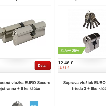
ZĽAVA
25%
12,46 €
Detail
16,61 €
ostná vložka EURO Secure
Súprava vložiek EURO
jstranná + 6 ks kľúče
trieda 3 + 6ks kľú