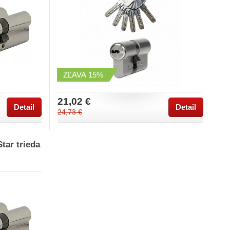
ZĽAVA
15%
21,02 €
Detail
Detail
24,73 €
tar trieda