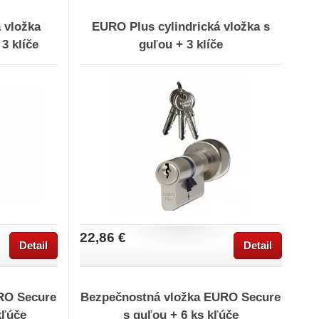
 vložka
EURO Plus cylindrická vložka s
 3 klíče
guľou + 3 klíče
22,86 €
Detail
Detail
RO Secure
Bezpečnostná vložka EURO Secure
kľúče
s guľou + 6 ks kľúče