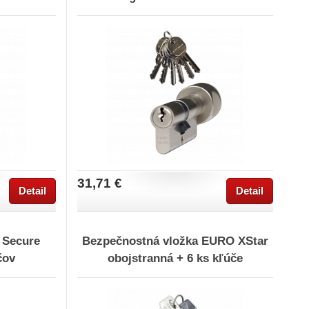
31,71 €
Detail
Detail
 Secure
Bezpečnostná vložka EURO XStar
čov
obojstranná + 6 ks kľúče