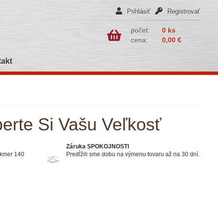
Prihlásiť
Registrovať
počet:
0 ks
cena:
0,00 €
akt
erte Si Vašu Veľkosť
Záruka SPOKOJNOSTI
akmer 140
Predĺžili sme dobu na výmenu tovaru až na 30 dní.