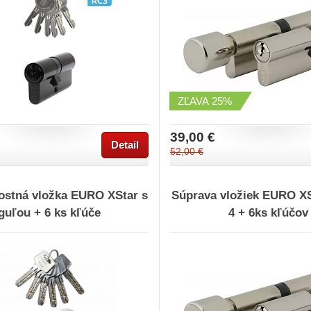
ZĽAVA
25%
39,00 €
Detail
52,00 €
ostná vložka EURO XStar s
Súprava vložiek EURO XS
guľou + 6 ks kľúče
4 + 6ks kľúčov