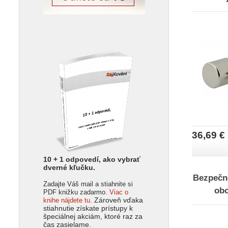
36,69 €
10 + 1 odpovedí, ako vybrať
dverné kľučku.
Bezpečn
Zadajte Váš mail a stiahnite si
obo
PDF knižku zadarmo.
Viac o
Zároveň vďaka
knihe nájdete tu.
stiahnutie získate prístupy k
špeciálnej akciám, ktoré raz za
čas zasielame.