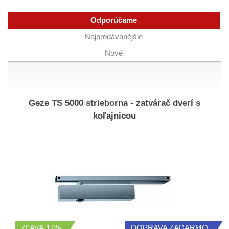
Odporúčame
Najprodávanějšie
Nové
Geze TS 5000 strieborna - zatvárač dverí s
koľajnicou
ZĽAVA
17%
DOPRAVA ZADARMO