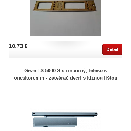
10,73 €
Detail
Geze TS 5000 S strieborný, teleso s
oneskorením - zatvárač dverí s klznou lištou