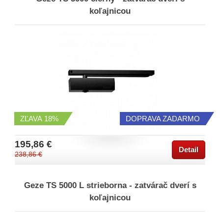
koľajnicou
ZĽAVA
18%
DOPRAVA ZADARMO
195,86 €
Detail
238,86 €
Geze TS 5000 L strieborna - zatvárač dverí s
koľajnicou