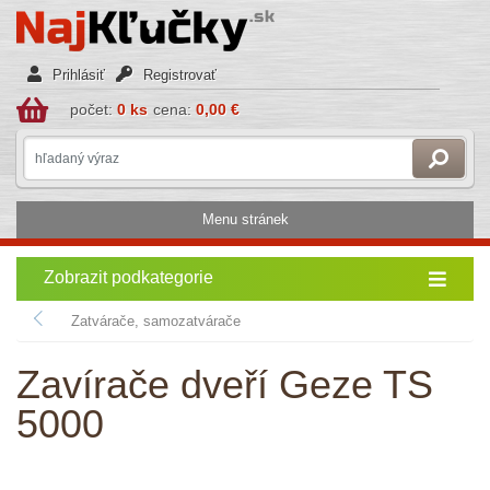
Prihlásiť
Registrovať
počet:
0 ks
cena:
0,00 €
Menu stránek
Zobrazit podkategorie
Zatvárače, samozatvárače
Zavírače dveří Geze TS
5000