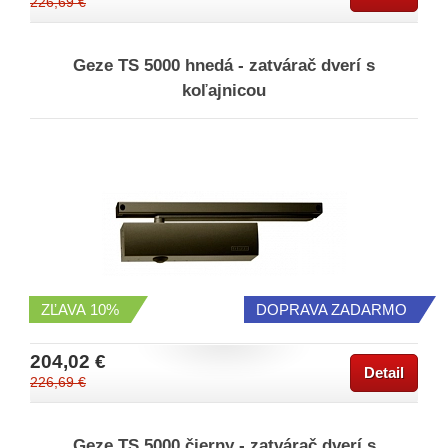
226,69 €
Geze TS 5000 hnedá - zatvárač dverí s
koľajnicou
ZĽAVA
10%
DOPRAVA ZADARMO
204,02 €
Detail
226,69 €
Geze TS 5000 čierny - zatvárač dverí s